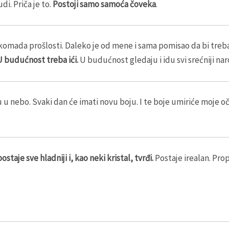
di. Priča je to.
Postoji samo samoća čoveka
.
 komada prošlosti. Daleko je od mene i sama pomisao da bi trebal
 budućnost treba ići.
U budućnost gledaju i idu svi srećniji nar
 u nebo. Svaki dan će imati novu boju. I te boje umiriće moje oč
ostaje sve hladniji i, kao neki kristal, tvrđi.
Postaje irealan. Pro