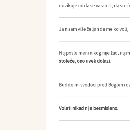
dovikuje mi da se varam. I, da sre
Ja nisam više željan da me ko voli,
Najposle meni nikog nije žao, najm
stoleće, ono uvek dolazi.
Budite mi svedoci pred Bogom i ov
Voleti nikad nije besmisleno.