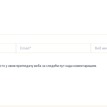
Email*
Веб
место
есто у овом прегледачу веба за следећи пут када коментаришем.