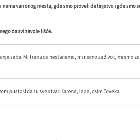
će
nema van onog mesta, gde smo proveli detinjstvo i gde smo se 
nego da svi zavole lišće.
anje sebe. Mi treba da nestanemo, mi nismo za život, mi smo za
om pustoši da su sve stvari šarene, lepe, osim čoveka.