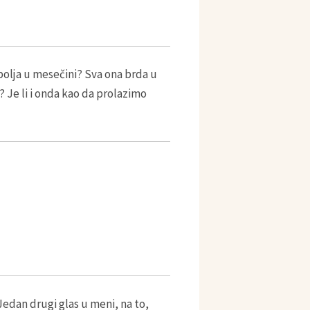
polja u mesečini? Sva ona brda u
Je li i onda kao da prolazimo
 Jedan drugi glas u meni, na to,