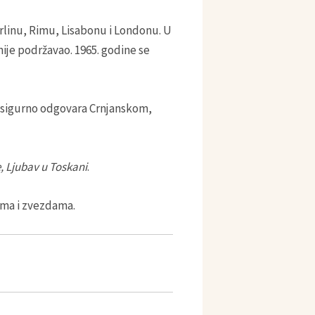
rlinu, Rimu, Lisabonu i Londonu. U
nije podržavao. 1965. godine se
im sigurno odgovara Crnjanskom,
, Ljubav u Toskani
.
ima i zvezdama.