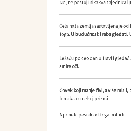
Ne, ne postoji nikakva zajednica lju
Cela naša zemlja sastavljena je od
toga.
U budućnost treba gledati. U
Ležaću po ceo dan u travi i gledaću
smire oči.
Čovek koji manje živi, a više misli, p
lomi kao u nekoj prizmi.
A poneki pesnik od toga poludi.