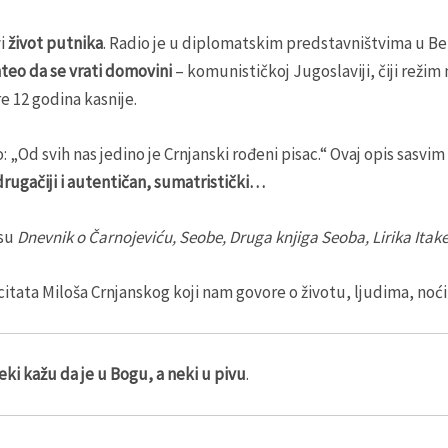
vi
život putnika
. Radio je u diplomatskim predstavništvima u Be
hteo da se vrati domovini
– komunističkoj Jugoslaviji, čiji režim 
e 12 godina kasnije.
: „Od svih nas jedino je Crnjanski rođeni pisac.“ Ovaj opis sasv
 drugačiji i autentičan, sumatristički…
 su
Dnevnik o Čarnojeviću, Seobe, Druga knjiga Seoba, Lirika Itake
tata Miloša Crnjanskog koji nam govore o životu, ljudima, noć
eki kаžu dа je u Bogu, а neki u pivu
.