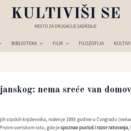
KULTIVIŠI SE
MESTO ZA DRUGAČIJE SADRŽAJE
BIBLIOTEKA
FILM
FILOZOFIJA
KULTIV
njanskog: nema sreće van domov
ijih srpskih književnika, rođen je 1893. godine u Čongradu (ne
 Prvom svetskom ratu, gde je
spoznao pustoš i razor ratovanja
,