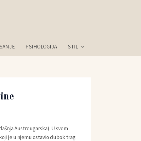
ISANJE
PSIHOLOGIJA
STIL
ine
kadašnja Austrougarska). U svom
 koji je u njemu ostavio dubok trag.