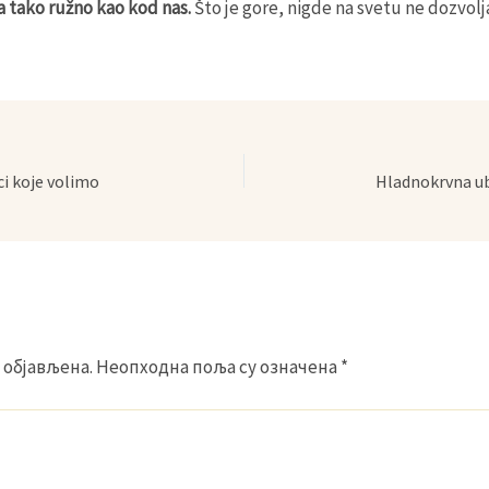
a tako ružno kao kod nas.
Što je gore, nigde na svetu ne dozvol
vci koje volimo
 објављена.
Неопходна поља су означена
*