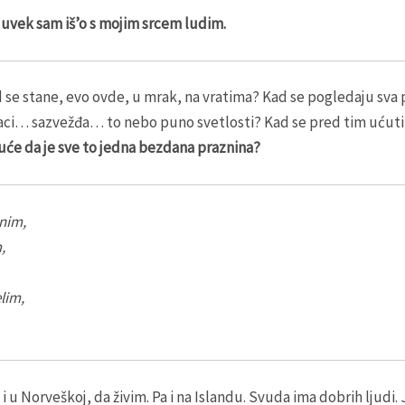
,
uvek sam iš’o s mojim srcem ludim.
 se stane, evo ovde, u mrak, na vratima? Kad se pogledaju sva 
ci… sazvežđa… to nebo puno svetlosti? Kad se pred tim ućuti? 
guće da je sve to jedna bezdana praznina?
nim,
,
lim,
i u Norveškoj, da živim. Pa i na Islandu. Svuda ima dobrih ljudi.