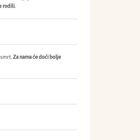
rodili.
 smrt.
Za nama će doći bolje