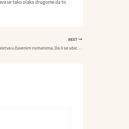
java se tako olako drugome da to
NEXT
Hladnokrvna ubistva u čuvenim romanima. Da li se ubica rađa?