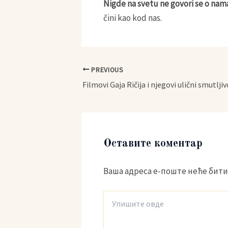
Nigde na svetu ne govori se o nam
čini kao kod nas.
PREVIOUS
Filmovi Gaja Ričija i njegovi ulični smutlji
Оставите коментар
Ваша адреса е-поште неће бити
Упишите
овде