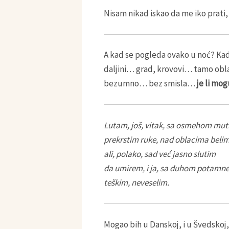
Nisam nikad iskao da me iko prati
A kad se pogleda ovako u noć? Kad
daljini… grad, krovovi… tamo obla
bezumno… bez smisla…
je li mo
Lutam, još, vitak, sa osmehom mut
prekrstim ruke, nad oblacima belim
ali, polako, sad već jasno slutim
da umirem, i ja, sa duhom potamne
teškim, neveselim.
Mogao bih u Danskoj, i u Švedskoj, 