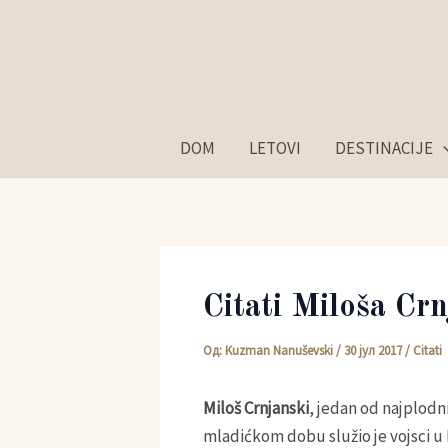
Пређи
на
садржај
DOM
LETOVI
DESTINACIJE
Citati Miloša Cr
Од:
Kuzman Nanuševski
/
30 јул 2017
/
Citati
Miloš Crnjanski
, jedan od najplodn
mladićkom dobu služio je vojsci u