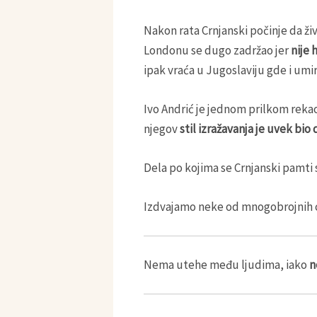
Nakon rata Crnjanski počinje da ži
Londonu se dugo zadržao jer
nije 
ipak vraća u Jugoslaviju gde i umir
Ivo Andrić je jednom prilkom rekao
njegov
stil izražavanja je uvek bio
Dela po kojima se Crnjanski pamti
Izdvajamo neke od mnogobrojnih ci
Nemа utehe među ljudimа, iаko
n