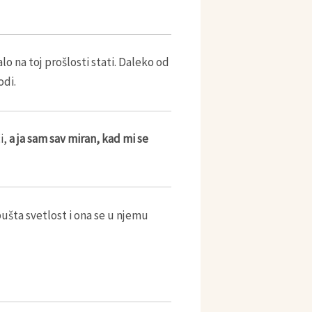
o na toj prošlosti stati. Daleko od
odi.
i,
a ja sam sav miran, kad mi se
pušta svetlost i ona se u njemu