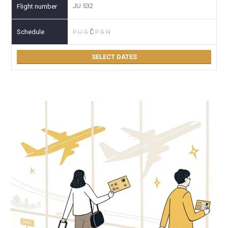
JU 532
P
U
S
Č
P
S
N
SELECT DATES