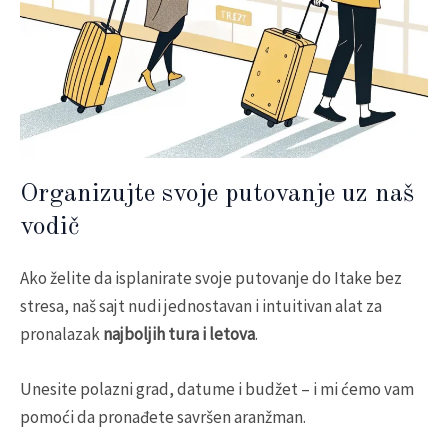
Organizujte svoje putovanje uz naš
vodič
Ako želite da isplanirate svoje putovanje do Itake bez
stresa, naš sajt nudi jednostavan i intuitivan alat za
pronalazak
najboljih tura i letova
.
Unesite polazni grad, datume i budžet – i mi ćemo vam
pomoći da pronađete savršen aranžman.