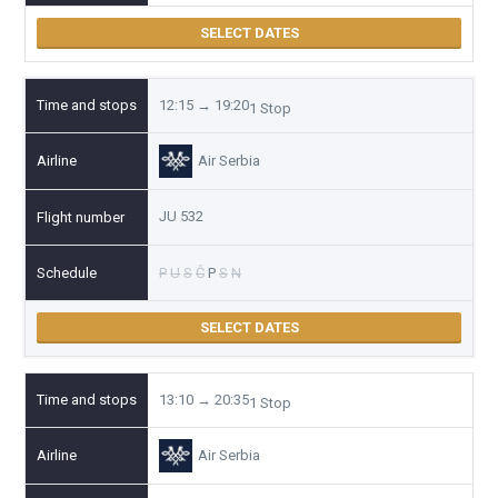
SELECT DATES
12:15 → 19:20
1 Stop
Air Serbia
JU 532
P
U
S
Č
P
S
N
SELECT DATES
13:10 → 20:35
1 Stop
Air Serbia