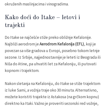
okruženih maslinjacima i vinogradima.
Kako doći do Itake – letovi i
trajekti
Do Itake se najčešće stiže preko obližnje Kefalonije.
Najbliži aerodrom je
Aerodrom Kefalonija (EFL)
, koji je
povezan sa više gradova u Evropi, posebno tokom letnje
sezone. Iz Srbije, najjednostavnije je leteti iz Beograda ili
Niša do Atine, pa uhvatiti let za Kefaloniju, ili putovati
kopnom i trajektom.
Nakon sletanja na Kefaloniju, do Itake se stiže trajektom
iz luke Sami, a vožnja traje oko 30 minuta. Alternativno,
možete koristiti trajekte iz Astakosa (na grčkom kopnu)
direktno ka Itaki. Važno je proveriti sezonski red vožnje,