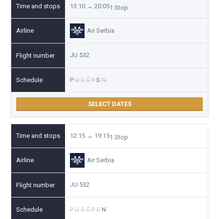
13:10 → 20:05
1 Stop
Air Serbia
JU 532
P
U
S
Č
P
S
N
SELECT DATES
12:15 → 19:15
1 Stop
Air Serbia
JU 532
P
U
S
Č
P
S
N