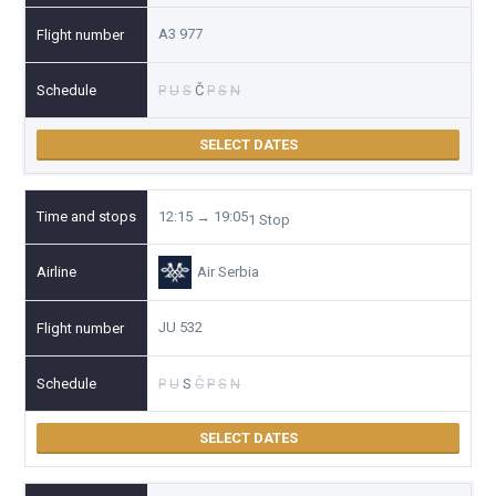
A3 977
P
U
S
Č
P
S
N
SELECT DATES
12:15 → 19:05
1 Stop
Air Serbia
JU 532
P
U
S
Č
P
S
N
SELECT DATES