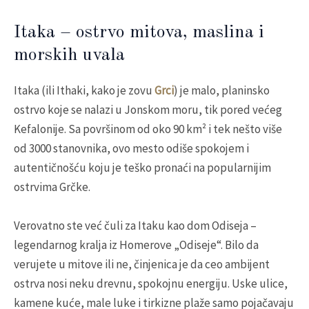
Itaka – ostrvo mitova, maslina i
morskih uvala
Itaka (ili Ithaki, kako je zovu
Grci
) je malo, planinsko
ostrvo koje se nalazi u Jonskom moru, tik pored većeg
Kefalonije. Sa površinom od oko 90 km² i tek nešto više
od 3000 stanovnika, ovo mesto odiše spokojem i
autentičnošću koju je teško pronaći na popularnijim
ostrvima Grčke.
Verovatno ste već čuli za Itaku kao dom Odiseja –
legendarnog kralja iz Homerove „Odiseje“. Bilo da
verujete u mitove ili ne, činjenica je da ceo ambijent
ostrva nosi neku drevnu, spokojnu energiju. Uske ulice,
kamene kuće, male luke i tirkizne plaže samo pojačavaju