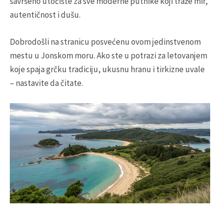
savršeno utočište za sve moderne putnike koji traže mir,
autentičnost i dušu.
Dobrodošli na stranicu posvećenu ovom jedinstvenom
mestu u Jonskom moru. Ako ste u potrazi za letovanjem
koje spaja grčku tradiciju, ukusnu hranu i tirkizne uvale
– nastavite da čitate.