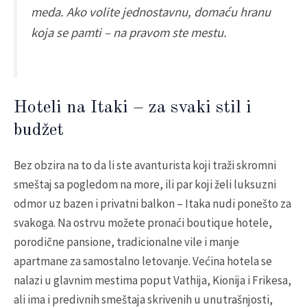
meda. Ako volite jednostavnu, domaću hranu
koja se pamti – na pravom ste mestu.
Hoteli na Itaki – za svaki stil i
budžet
Bez obzira na to da li ste avanturista koji traži skromni
smeštaj sa pogledom na more, ili par koji želi luksuzni
odmor uz bazen i privatni balkon – Itaka nudi ponešto za
svakoga. Na ostrvu možete pronaći boutique hotele,
porodične pansione, tradicionalne vile i manje
apartmane za samostalno letovanje. Većina hotela se
nalazi u glavnim mestima poput Vathija, Kionija i Frikesa,
ali ima i predivnih smeštaja skrivenih u unutrašnjosti,