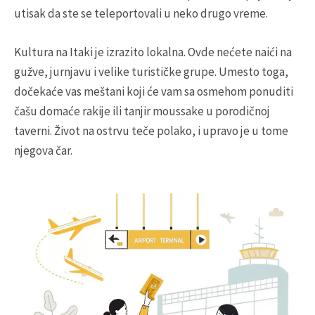
utisak da ste se teleportovali u neko drugo vreme.
Kultura na Itaki je izrazito lokalna. Ovde nećete naići na
gužve, jurnjavu i velike turističke grupe. Umesto toga,
dočekaće vas meštani koji će vam sa osmehom ponuditi
čašu domaće rakije ili tanjir moussake u porodičnoj
taverni. Život na ostrvu teče polako, i upravo je u tome
njegova čar.