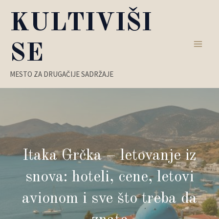
Пређи
KULTIVIŠI
на
садржај
SE
Main
MESTO ZA DRUGAČIJE SADRŽAJE
Men
Itaka Grčka – letovanje iz
snova: hoteli, cene, letovi
avionom i sve što treba da