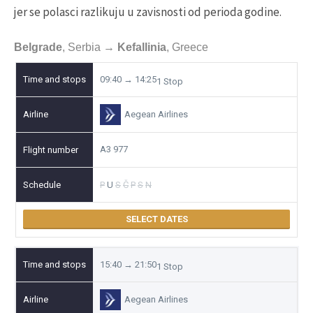
jer se polasci razlikuju u zavisnosti od perioda godine.
Belgrade
,
Serbia
→
Kefallinia
,
Greece
09:40 → 14:25
1 Stop
Aegean Airlines
A3 977
P
U
S
Č
P
S
N
SELECT DATES
15:40 → 21:50
1 Stop
Aegean Airlines