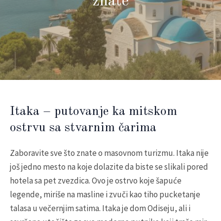
znate
Itaka – putovanje ka mitskom
ostrvu sa stvarnim čarima
Zaboravite sve što znate o masovnom turizmu. Itaka nije
još jedno mesto na koje dolazite da biste se slikali pored
hotela sa pet zvezdica. Ovo je ostrvo koje šapuće
legende, miriše na masline i zvuči kao tiho pucketanje
talasa u večernjim satima. Itaka je dom Odiseju, ali i