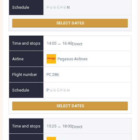
P
U
S
Č
P
S
N
SELECT DATES
14:05 → 16:40
Direct
Pegasus Airlines
PC 286
P
U
S
Č
P
S
N
SELECT DATES
15:25 → 18:00
Direct