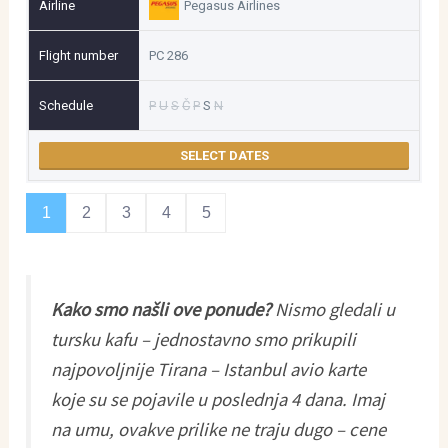
Pegasus Airlines
PC 286
P
U
S
Č
P
S
N
SELECT DATES
1
2
3
4
5
Kako smo našli ove ponude?
Nismo gledali u
tursku kafu – jednostavno smo prikupili
najpovoljnije Tirana – Istanbul avio karte
koje su se pojavile u poslednja 4 dana. Imaj
na umu, ovakve prilike ne traju dugo – cene