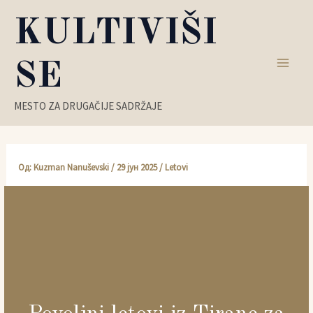
Пређи
KULTIVIŠI
на
садржај
SE
Main
MESTO ZA DRUGAČIJE SADRŽAJE
Men
Од:
Kuzman Nanuševski
/
29 јун 2025
/
Letovi