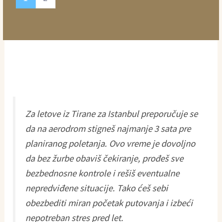
Za letove iz Tirane za Istanbul preporučuje se
da na aerodrom stigneš najmanje 3 sata pre
planiranog poletanja. Ovo vreme je dovoljno
da bez žurbe obaviš čekiranje, prođeš sve
bezbednosne kontrole i rešiš eventualne
nepredviđene situacije. Tako ćeš sebi
obezbediti miran početak putovanja i izbeći
nepotreban stres pred let.