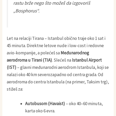
rastu brže nego što možeš da izgovoriš
„Bosphorus“.
Let na relaciji Tirana – Istanbul obično traje oko 1 sat i
45 minuta. Direktne letove nude i low-cost i redovne
avio-kompanije, a polećeš sa
Međunarodnog
aerodroma u Tirani (TIA)
. Slećeš na
Istanbul Airport
(IST)
– glavni međunarodni aerodrom Istanbula, koji se
nalazi oko 40 km severozapadno od centra grada. Od
aerodroma do centra Istanbula (na primer, Taksim trg),
stižeš za:
Autobusom (Havaist)
– oko 40–60 minuta,
karta oko 6 evra.