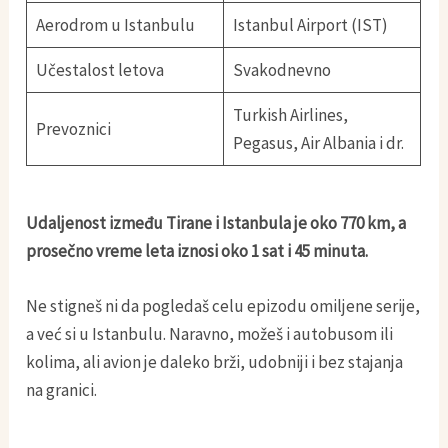
Aerodrom u Istanbulu
Istanbul Airport (IST)
Učestalost letova
Svakodnevno
Turkish Airlines,
Prevoznici
Pegasus, Air Albania i dr.
Udaljenost između Tirane i Istanbula je oko 770 km, a
prosečno vreme leta iznosi oko 1 sat i 45 minuta.
Ne stigneš ni da pogledaš celu epizodu omiljene serije,
a već si u Istanbulu. Naravno, možeš i autobusom ili
kolima, ali avion je daleko brži, udobniji i bez stajanja
na granici.