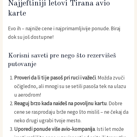
Najjeftiniji letovi Tirana avio
karte
Evo ih – najniže cene i najprimamljivije ponude. Biraj
dok su još dostupne!
Korisni saveti pre nego što rezervišeš
putovanje
Proveri da li ti je pasoš pri ruci i važeći
. Možda zvuči
očigledno, ali mnogi su se setili pasoša tek na ulazu
u aerodrom!
Reaguj brzo kada naiđeš na povoljnu kartu
. Dobre
cene se rasprodaju brže nego što misliš – ne čekaj da
neko drugi ugrabi tvoje mesto.
Uporedi ponude više avio-kompanija
. Isti let može