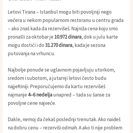
Letovi Tirana – Istanbul mogu biti povoljniji nego
večera u nekom popularnom restoranu u centru grada
– ako znaš kada da rezervišeš. Najniža cena koju smo
pronašli za oktobar je
10.972 dinara
, dok u julu karte
mogu dostići i do
31.270 dinara
, kada je sezona
putovanja na vrhuncu.
Najbolje ponude se uglavnom pojavljuju utorkom,
sredom i subotom, a jutarnji letovi često budu
najjeftiniji. Preporučujemo da kartu rezervišeš
najmanje
4–6 nedelja
unapred – tada su šanse za
povoljne cene najveće.
Dakle, nemoj da čekaš poslednji trenutak. Ako naiđeš
na dobru cenu – rezerviši odmah. A ako ti nije problem