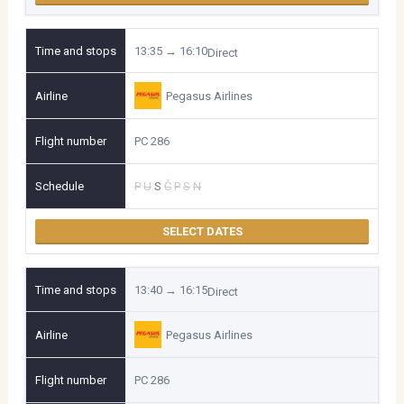
13:35 → 16:10
Direct
Pegasus Airlines
PC 286
P
U
S
Č
P
S
N
SELECT DATES
13:40 → 16:15
Direct
Pegasus Airlines
PC 286