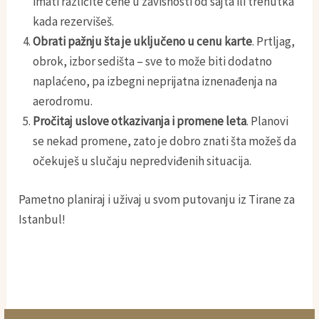
imati različite cene u zavisnosti od sajta ili trenutka
kada rezervišeš.
Obrati pažnju šta je uključeno u cenu karte
. Prtljag,
obrok, izbor sedišta – sve to može biti dodatno
naplaćeno, pa izbegni neprijatna iznenađenja na
aerodromu.
Pročitaj uslove otkazivanja i promene leta
. Planovi
se nekad promene, zato je dobro znati šta možeš da
očekuješ u slučaju nepredviđenih situacija.
Pametno planiraj i uživaj u svom putovanju iz Tirane za
Istanbul!