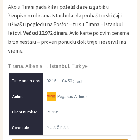
Ako u Tirani pada kiša i poželiš da se izgubiš u
živopisnim ulicama Istanbula, da probaš turski čaj i
uživaš u pogledu na Bosfor – tu su Tirana – Istanbul
letovi.
Već od 10.972 dinara
. Avio karte po ovim cenama
brzo nestaju – proveri ponudu dok traje i rezerviši na
vreme.
Tirana
,
Albania
→
Istanbul
,
Turkiye
02:15 → 04:50
Direct
Pegasus Airlines
PC 284
P
U
S
Č
P
S
N