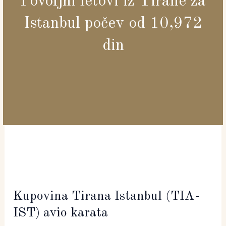
Povoljni letovi iz Tirane za
Istanbul počev od 10,972
din
Kupovina Tirana Istanbul (TIA-
IST) avio karata