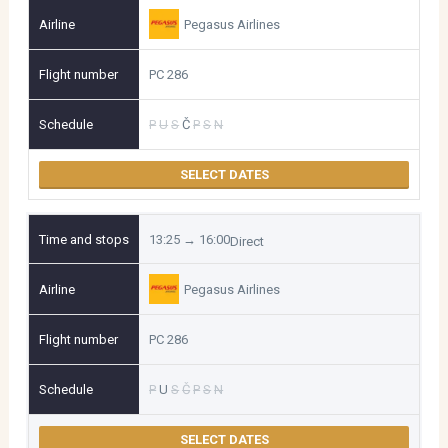
Pegasus Airlines
PC 286
P
U
S
Č
P
S
N
SELECT DATES
13:25 → 16:00
Direct
Pegasus Airlines
PC 286
P
U
S
Č
P
S
N
SELECT DATES