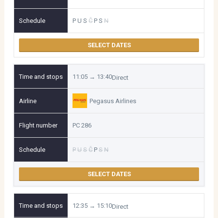
P
U
S
Č
P
S
N
SELECT DATES
11:05 → 13:40
Direct
Pegasus Airlines
PC 286
P
U
S
Č
P
S
N
SELECT DATES
12:35 → 15:10
Direct