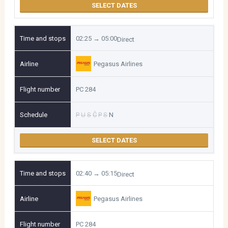
SELECT DATES
02:25 → 05:00
Direct
Pegasus Airlines
PC 284
P
U
S
Č
P
S
N
SELECT DATES
02:40 → 05:15
Direct
Pegasus Airlines
PC 284