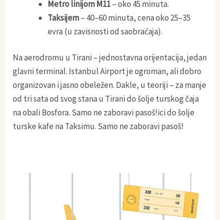
Metro linijom M11
– oko 45 minuta.
Taksijem
– 40–60 minuta, cena oko 25–35
evra (u zavisnosti od saobraćaja).
Na aerodromu u Tirani – jednostavna orijentacija, jedan
glavni terminal. Istanbul Airport je ogroman, ali dobro
organizovan i jasno obeležen. Dakle, u teoriji – za manje
od tri sata od svog stana u Tirani do šolje turskog čaja
na obali Bosfora. Samo ne zaboravi pasoš!ici do šolje
turske kafe na Taksimu. Samo ne zaboravi pasoš!