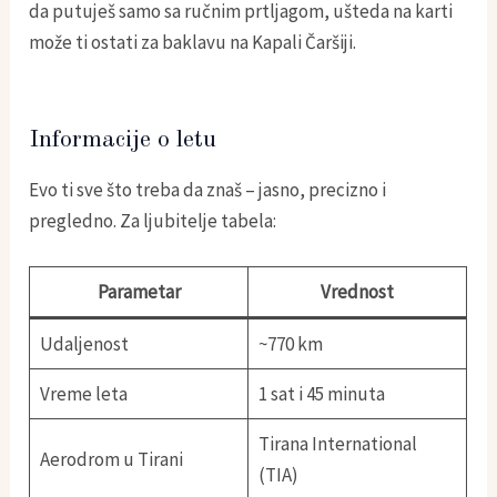
da putuješ samo sa ručnim prtljagom, ušteda na karti
može ti ostati za baklavu na Kapali Čaršiji.
Informacije o letu
Evo ti sve što treba da znaš – jasno, precizno i
pregledno. Za ljubitelje tabela:
Parametar
Vrednost
Udaljenost
~770 km
Vreme leta
1 sat i 45 minuta
Tirana International
Aerodrom u Tirani
(TIA)