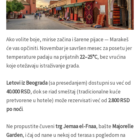
Ako volite boje, mirise začina i šarene pijace — Marakeš
će vas opčiniti. Novembar je savršen mesec za posetu jer
temperature padaju na prijatnih
22–25°C
, bez vrućina
koje otežavaju istraživanje grada.
Letovi iz Beograda
(sa presedanjem) dostupni su već od
40.000 RSD
, dok se riad smeštaj (tradicionalne kuće
pretvorene u hotele) može rezervisati već od
2.800 RSD
po noći
.
Ne propustite čuveni
trg Jemaa el-Fnaa
, bašte
Majorelle
Garden
, i čaj od nane u nekoj od terasa s pogledom na