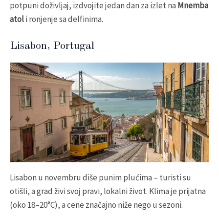
potpuni doživljaj, izdvojite jedan dan za izlet na
Mnemba
atol
i ronjenje sa delfinima.
Lisabon, Portugal
Lisabon u novembru diše punim plućima – turisti su
otišli, a grad živi svoj pravi, lokalni život. Klima je prijatna
(oko 18–20°C), a cene značajno niže nego u sezoni.