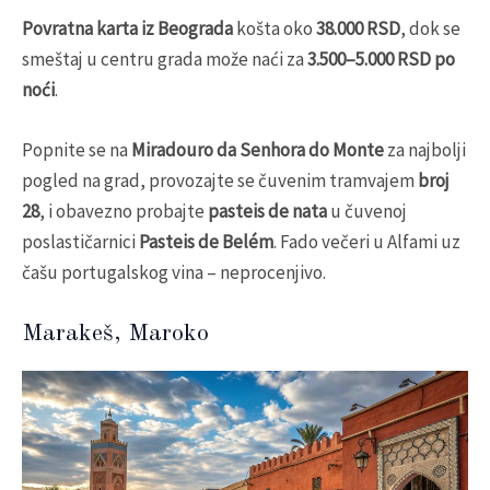
Povratna karta iz Beograda
košta oko
38.000 RSD
, dok se
smeštaj u centru grada može naći za
3.500–5.000 RSD po
noći
.
Popnite se na
Miradouro da Senhora do Monte
za najbolji
pogled na grad, provozajte se čuvenim tramvajem
broj
28
, i obavezno probajte
pasteis de nata
u čuvenoj
poslastičarnici
Pasteis de Belém
. Fado večeri u Alfami uz
čašu portugalskog vina – neprocenjivo.
Marakeš, Maroko