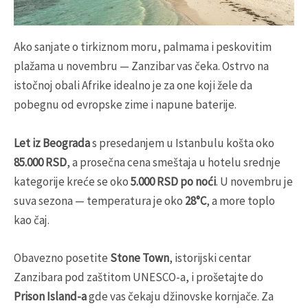
Ako sanjate o tirkiznom moru, palmama i peskovitim
plažama u novembru — Zanzibar vas čeka. Ostrvo na
istočnoj obali Afrike idealno je za one koji žele da
pobegnu od evropske zime i napune baterije.
Let iz Beograda
s presedanjem u Istanbulu košta oko
85.000 RSD
, a prosečna cena smeštaja u hotelu srednje
kategorije kreće se oko
5.000 RSD po noći
. U novembru je
suva sezona — temperatura je oko
28°C
, a more toplo
kao čaj.
Obavezno posetite
Stone Town
, istorijski centar
Zanzibara pod zaštitom UNESCO-a, i prošetajte do
Prison Island-a
gde vas čekaju džinovske kornjače. Za