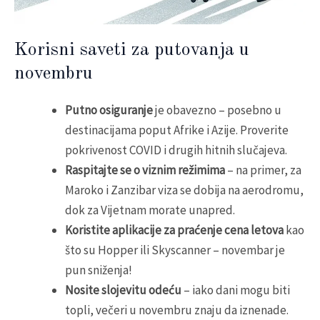
Korisni saveti za putovanja u
novembru
Putno osiguranje
je obavezno – posebno u
destinacijama poput Afrike i Azije. Proverite
pokrivenost COVID i drugih hitnih slučajeva.
Raspitajte se o viznim režimima
– na primer, za
Maroko i Zanzibar viza se dobija na aerodromu,
dok za Vijetnam morate unapred.
Koristite aplikacije za praćenje cena letova
kao
što su Hopper ili Skyscanner – novembar je
pun sniženja!
Nosite slojevitu odeću
– iako dani mogu biti
topli, večeri u novembru znaju da iznenade.