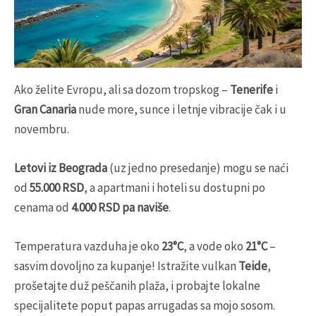
Ako želite Evropu, ali sa dozom tropskog –
Tenerife
i
Gran Canaria
nude more, sunce i letnje vibracije čak i u
novembru.
Letovi iz Beograda
(uz jedno presedanje) mogu se naći
od
55.000 RSD
, a apartmani i hoteli su dostupni po
cenama od
4.000 RSD pa naviše
.
Temperatura vazduha je oko
23°C
, a vode oko
21°C
–
sasvim dovoljno za kupanje! Istražite vulkan
Teide
,
prošetajte duž peščanih plaža, i probajte lokalne
specijalitete poput papas arrugadas sa mojo sosom.