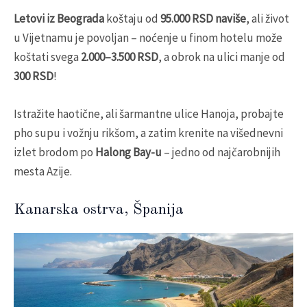
Letovi iz Beograda
koštaju od
95.000 RSD naviše
, ali život
u Vijetnamu je povoljan – noćenje u finom hotelu može
koštati svega
2.000–3.500 RSD
, a obrok na ulici manje od
300 RSD
!
Istražite haotične, ali šarmantne ulice Hanoja, probajte
pho supu i vožnju rikšom, a zatim krenite na višednevni
izlet brodom po
Halong Bay-u
– jedno od najčarobnijih
mesta Azije.
Kanarska ostrva, Španija