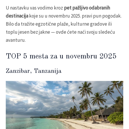
U nastavku vas vodimo kroz
pet pažljivo odabranih
destinacija
koje su u novembru 2025. pravi pun pogodak.
Bilo da tražite egzotične plaže, kulturne gradove ili
toplu jesen bez jakne — ovde ćete naći svoju sledeću
avanturu.
TOP 5 mesta za u novembru 2025
Zanzibar, Tanzanija