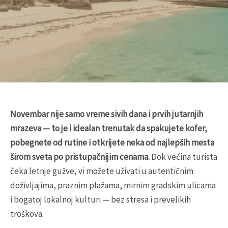
Novembar nije samo vreme sivih dana i prvih jutarnjih
mrazeva — to je i idealan trenutak da spakujete kofer,
pobegnete od rutine i otkrijete neka od najlepših mesta
širom sveta po pristupačnijim cenama.
Dok većina turista
čeka letnje gužve, vi možete uživati u autentičnim
doživljajima, praznim plažama, mirnim gradskim ulicama
i bogatoj lokalnoj kulturi — bez stresa i prevelikih
troškova.